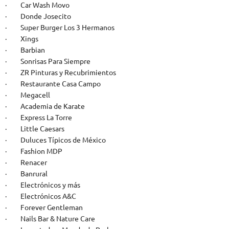
· Car Wash Movo
· Donde Josecito
· Super Burger Los 3 Hermanos
· Xings
· Barbian
· Sonrisas Para Siempre
· ZR Pinturas y Recubrimientos
· Restaurante Casa Campo
· Megacell
· Academia de Karate
· Express La Torre
· Little Caesars
· Duluces Típicos de México
· Fashion MDP
· Renacer
· Banrural
· Electrónicos y más
· Electrónicos A&C
· Forever Gentleman
· Nails Bar & Nature Care